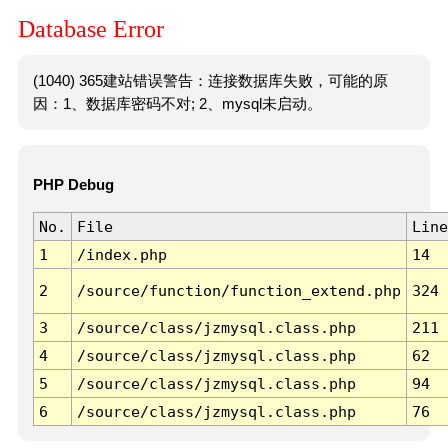
Database Error
(1040) 365建站错误警告：连接数据库失败，可能的原
因：1、数据库密码不对; 2、mysql未启动。
PHP Debug
No.
File
Line
1
/index.php
14
2
/source/function/function_extend.php
324
3
/source/class/jzmysql.class.php
211
4
/source/class/jzmysql.class.php
62
5
/source/class/jzmysql.class.php
94
6
/source/class/jzmysql.class.php
76