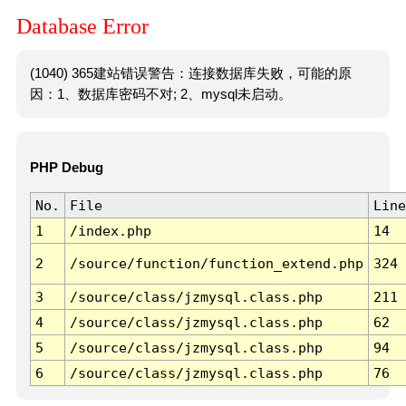
Database Error
(1040) 365建站错误警告：连接数据库失败，可能的原
因：1、数据库密码不对; 2、mysql未启动。
PHP Debug
No.
File
Line
1
/index.php
14
2
/source/function/function_extend.php
324
3
/source/class/jzmysql.class.php
211
4
/source/class/jzmysql.class.php
62
5
/source/class/jzmysql.class.php
94
6
/source/class/jzmysql.class.php
76