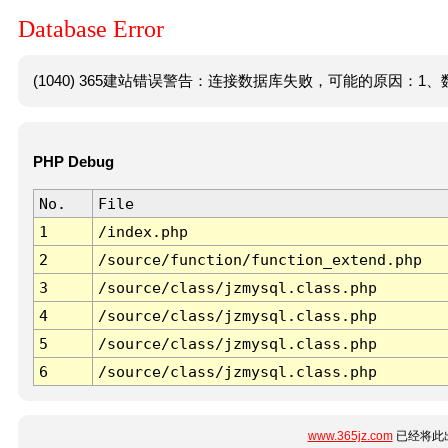
Database Error
(1040) 365建站错误警告：连接数据库失败，可能的原因：1、数
PHP Debug
No.
File
1
/index.php
2
/source/function/function_extend.php
3
/source/class/jzmysql.class.php
4
/source/class/jzmysql.class.php
5
/source/class/jzmysql.class.php
6
/source/class/jzmysql.class.php
www.365jz.com
已经将此