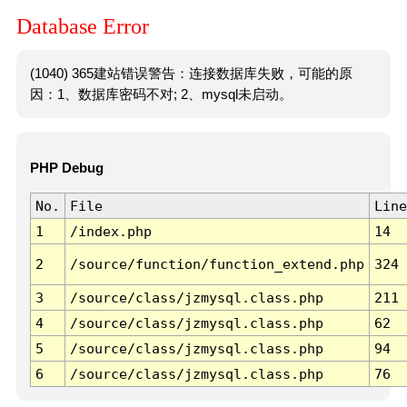
Database Error
(1040) 365建站错误警告：连接数据库失败，可能的原
因：1、数据库密码不对; 2、mysql未启动。
PHP Debug
No.
File
Line
1
/index.php
14
2
/source/function/function_extend.php
324
3
/source/class/jzmysql.class.php
211
4
/source/class/jzmysql.class.php
62
5
/source/class/jzmysql.class.php
94
6
/source/class/jzmysql.class.php
76