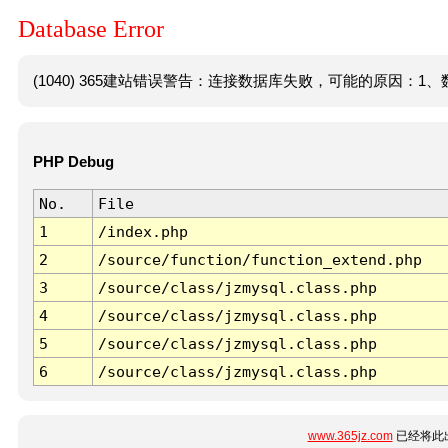
Database Error
(1040) 365建站错误警告：连接数据库失败，可能的原因：1、数
PHP Debug
No.
File
1
/index.php
2
/source/function/function_extend.php
3
/source/class/jzmysql.class.php
4
/source/class/jzmysql.class.php
5
/source/class/jzmysql.class.php
6
/source/class/jzmysql.class.php
www.365jz.com
已经将此