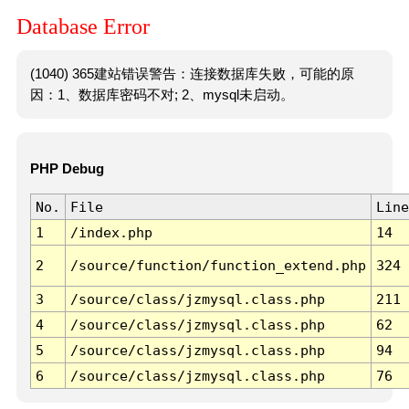
Database Error
(1040) 365建站错误警告：连接数据库失败，可能的原
因：1、数据库密码不对; 2、mysql未启动。
PHP Debug
No.
File
Line
1
/index.php
14
2
/source/function/function_extend.php
324
3
/source/class/jzmysql.class.php
211
4
/source/class/jzmysql.class.php
62
5
/source/class/jzmysql.class.php
94
6
/source/class/jzmysql.class.php
76