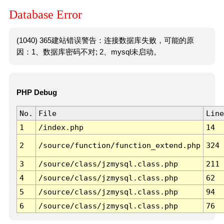
Database Error
(1040) 365建站错误警告：连接数据库失败，可能的原
因：1、数据库密码不对; 2、mysql未启动。
PHP Debug
No.
File
Line
1
/index.php
14
2
/source/function/function_extend.php
324
3
/source/class/jzmysql.class.php
211
4
/source/class/jzmysql.class.php
62
5
/source/class/jzmysql.class.php
94
6
/source/class/jzmysql.class.php
76