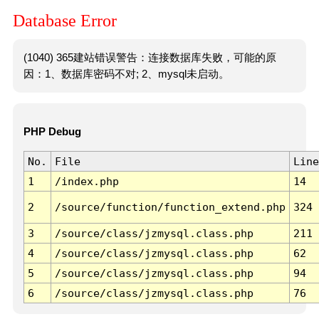
Database Error
(1040) 365建站错误警告：连接数据库失败，可能的原
因：1、数据库密码不对; 2、mysql未启动。
PHP Debug
No.
File
Line
1
/index.php
14
2
/source/function/function_extend.php
324
3
/source/class/jzmysql.class.php
211
4
/source/class/jzmysql.class.php
62
5
/source/class/jzmysql.class.php
94
6
/source/class/jzmysql.class.php
76