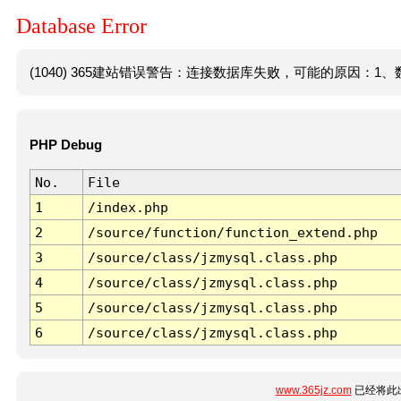
Database Error
(1040) 365建站错误警告：连接数据库失败，可能的原因：1、数
PHP Debug
No.
File
1
/index.php
2
/source/function/function_extend.php
3
/source/class/jzmysql.class.php
4
/source/class/jzmysql.class.php
5
/source/class/jzmysql.class.php
6
/source/class/jzmysql.class.php
www.365jz.com
已经将此