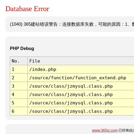
Database Error
(1040) 365建站错误警告：连接数据库失败，可能的原因：1、数
PHP Debug
No.
File
1
/index.php
2
/source/function/function_extend.php
3
/source/class/jzmysql.class.php
4
/source/class/jzmysql.class.php
5
/source/class/jzmysql.class.php
6
/source/class/jzmysql.class.php
www.365jz.com
已经将此