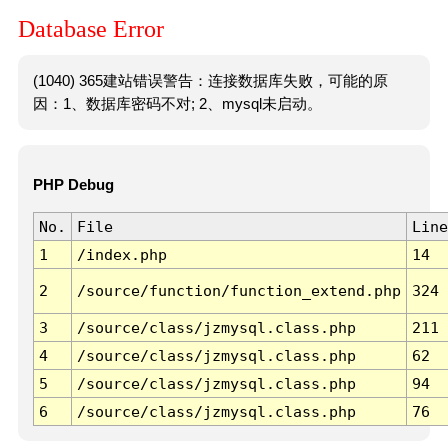
Database Error
(1040) 365建站错误警告：连接数据库失败，可能的原
因：1、数据库密码不对; 2、mysql未启动。
PHP Debug
No.
File
Line
1
/index.php
14
2
/source/function/function_extend.php
324
3
/source/class/jzmysql.class.php
211
4
/source/class/jzmysql.class.php
62
5
/source/class/jzmysql.class.php
94
6
/source/class/jzmysql.class.php
76