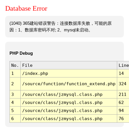
Database Error
(1040) 365建站错误警告：连接数据库失败，可能的原
因：1、数据库密码不对; 2、mysql未启动。
PHP Debug
No.
File
Line
1
/index.php
14
2
/source/function/function_extend.php
324
3
/source/class/jzmysql.class.php
211
4
/source/class/jzmysql.class.php
62
5
/source/class/jzmysql.class.php
94
6
/source/class/jzmysql.class.php
76