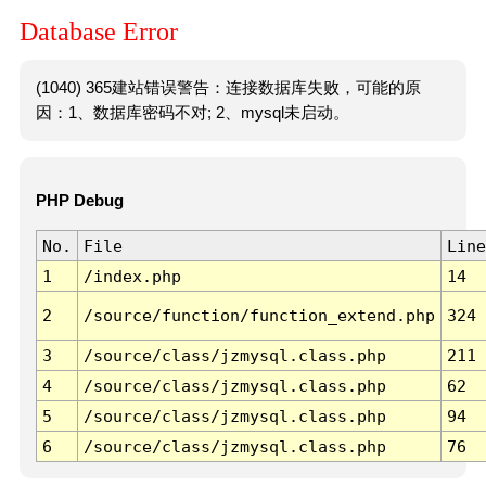
Database Error
(1040) 365建站错误警告：连接数据库失败，可能的原
因：1、数据库密码不对; 2、mysql未启动。
PHP Debug
No.
File
Line
1
/index.php
14
2
/source/function/function_extend.php
324
3
/source/class/jzmysql.class.php
211
4
/source/class/jzmysql.class.php
62
5
/source/class/jzmysql.class.php
94
6
/source/class/jzmysql.class.php
76