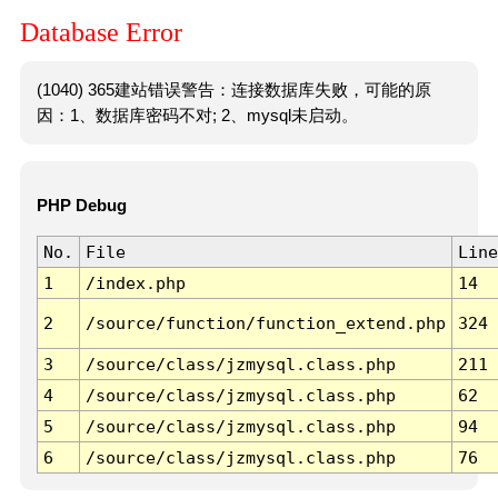
Database Error
(1040) 365建站错误警告：连接数据库失败，可能的原
因：1、数据库密码不对; 2、mysql未启动。
PHP Debug
No.
File
Line
1
/index.php
14
2
/source/function/function_extend.php
324
3
/source/class/jzmysql.class.php
211
4
/source/class/jzmysql.class.php
62
5
/source/class/jzmysql.class.php
94
6
/source/class/jzmysql.class.php
76