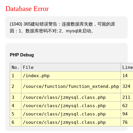
Database Error
(1040) 365建站错误警告：连接数据库失败，可能的原
因：1、数据库密码不对; 2、mysql未启动。
PHP Debug
No.
File
Line
1
/index.php
14
2
/source/function/function_extend.php
324
3
/source/class/jzmysql.class.php
211
4
/source/class/jzmysql.class.php
62
5
/source/class/jzmysql.class.php
94
6
/source/class/jzmysql.class.php
76