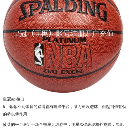
皇冠api接口
5、念念不到体育的赌博都有哪些平台，莱万虽没进球，但起到强有劲
的桥头堡作用！
菠菜的平台最近一场全明星足球赛中，明星XXX表现格外抢眼，展现