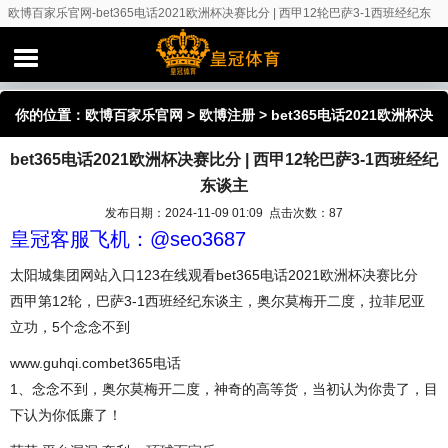
欧博百家乐官网-bet365电话2021欧洲杯决赛比分 | 西甲12轮巴萨3-1西班经纪东
谈主
你的位置：
欧博百家乐官网
>
欧博注册
> bet365电话2021欧洲杯决
bet365电话2021欧洲杯决赛比分 | 西甲12轮巴萨3-1西班经纪
赛比分 | 西甲12轮巴萨3-1西班经纪东谈主
东谈主
发布日期：2024-11-09 01:09 点击次数：87
皇冠客服飞机：@seo3687
太阳城集团网站入口123在线观看bet365电话2021欧洲杯决赛比分
西甲第12轮，巴萨3-1西班经纪东谈主，奥尔莫梅开二度，拉菲尼亚
立功，5个念念不到
www.guhqi.combet365电话
1、念念不到，奥尔莫梅开二度，神奇的高等货，当初认为你贵了，目
下认为你低廉了！