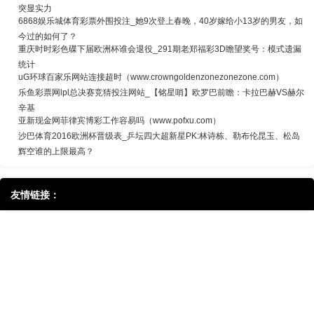
突显实力
6868娱乐城体育彩票外围投注_她9次登上春晚，40岁嫁给小13岁的男友，如
今过的如何了？
重庆时时彩色碟下届欧洲杯谁会退役_291期老郑福彩3D瞻望奖号：模式遗漏
统计
uG环球百家乐网站连接超时（www.crowngoldenzonezonezone.com）
乐鱼彩票网lpl总决赛竞猜投注网站_【铭星哨】欧罗巴前瞻：卡拉巴赫VS赫尔
辛基
亚新现金网菲律宾博彩工作容易吗（www.pofxu.com）
沙巴体育2016欧洲杯晋级表_乒坛四大超新星PK:林诗栋、勒布伦昆玉、松岛
辉空谁的上限最高？
友情链接：