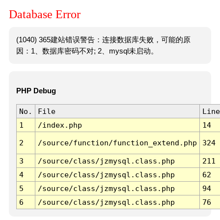
Database Error
(1040) 365建站错误警告：连接数据库失败，可能的原
因：1、数据库密码不对; 2、mysql未启动。
PHP Debug
No.
File
Line
1
/index.php
14
2
/source/function/function_extend.php
324
3
/source/class/jzmysql.class.php
211
4
/source/class/jzmysql.class.php
62
5
/source/class/jzmysql.class.php
94
6
/source/class/jzmysql.class.php
76