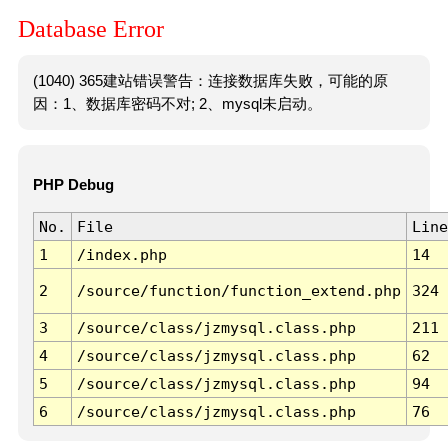
Database Error
(1040) 365建站错误警告：连接数据库失败，可能的原
因：1、数据库密码不对; 2、mysql未启动。
PHP Debug
No.
File
Line
1
/index.php
14
2
/source/function/function_extend.php
324
3
/source/class/jzmysql.class.php
211
4
/source/class/jzmysql.class.php
62
5
/source/class/jzmysql.class.php
94
6
/source/class/jzmysql.class.php
76