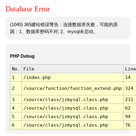
Database Error
(1040) 365建站错误警告：连接数据库失败，可能的原
因：1、数据库密码不对; 2、mysql未启动。
PHP Debug
No.
File
Line
1
/index.php
14
2
/source/function/function_extend.php
324
3
/source/class/jzmysql.class.php
211
4
/source/class/jzmysql.class.php
62
5
/source/class/jzmysql.class.php
94
6
/source/class/jzmysql.class.php
76