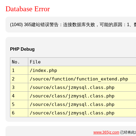
Database Error
(1040) 365建站错误警告：连接数据库失败，可能的原因：1、数
PHP Debug
No.
File
1
/index.php
2
/source/function/function_extend.php
3
/source/class/jzmysql.class.php
4
/source/class/jzmysql.class.php
5
/source/class/jzmysql.class.php
6
/source/class/jzmysql.class.php
www.365jz.com
已经将此