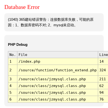
Database Error
(1040) 365建站错误警告：连接数据库失败，可能的原
因：1、数据库密码不对; 2、mysql未启动。
PHP Debug
No.
File
Line
1
/index.php
14
2
/source/function/function_extend.php
324
3
/source/class/jzmysql.class.php
211
4
/source/class/jzmysql.class.php
62
5
/source/class/jzmysql.class.php
94
6
/source/class/jzmysql.class.php
76