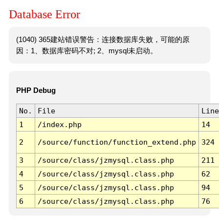
Database Error
(1040) 365建站错误警告：连接数据库失败，可能的原
因：1、数据库密码不对; 2、mysql未启动。
PHP Debug
No.
File
Line
1
/index.php
14
2
/source/function/function_extend.php
324
3
/source/class/jzmysql.class.php
211
4
/source/class/jzmysql.class.php
62
5
/source/class/jzmysql.class.php
94
6
/source/class/jzmysql.class.php
76